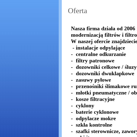
Oferta
Nasza firma działa od 2006 
modernizacją filtrów i filtr
W naszej ofercie znajdzieci
- instalacje odpylające
- centralne odkurzanie
- filtry patronowe
- dozowniki celkowe / śluzy
- dozowniki dwuklapkowe
- zasuwy pyłowe
- przenośniki ślimakowe ru
- młotki pneumatyczne / ob
- kosze filtracyjne
- cyklony
- baterie cyklonowe
- odpylacze mokre
- szkła kontrolne
- szafki sterownicze, zawo