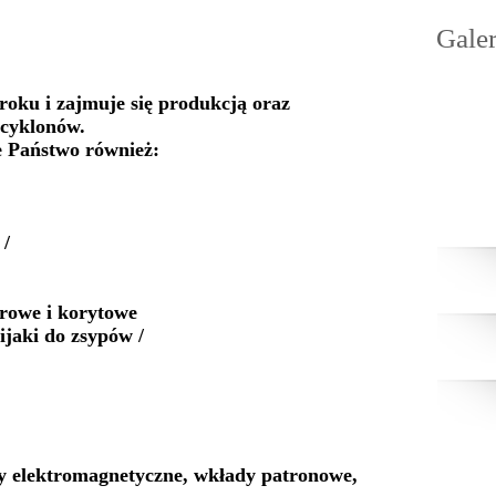
Galer
roku i zajmuje się produkcją oraz
ocyklonów.
e Państwo również:
 /
rowe i korytowe
ijaki do zsypów /
ry elektromagnetyczne, wkłady patronowe,